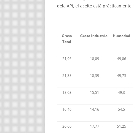
dela API, el aceite está prácticamente 
Grasa
Grasa Industrial
Humedad
Total
21,96
18,89
49,86
21,38
18,39
49,73
18,03
15,51
49,3
16,46
14,16
54,5
20,66
17,77
51,25