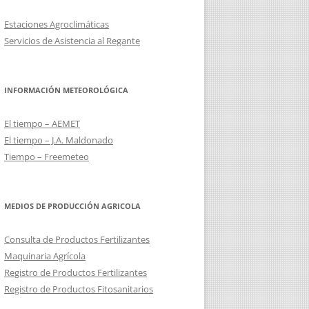
DE EXPLOTACIONES DEL OLIVAR
Estaciones Agroclimáticas
Servicios de Asistencia al Regante
MANEJO DEL SUELO CON
CUBIERTA VEGETAL Y MEDIDAS
AGROAMBIENTE Y CLIMA
INFORMACIÓN METEOROLÓGICA
IMPORTANCIA DE LAS
CERTIFICACIONES PARA LA
El tiempo – AEMET
COMERCIALIZACIÓN
El tiempo – J.A. Maldonado
Tiempo – Freemeteo
PRODUCCIÓN INTEGRADA EN
ALMAZARA
MEDIOS DE PRODUCCIÓN AGRICOLA
REQUISITOS EXIGIBLES POR
COMERCIALIZADORAS DE ACEITE A
Consulta de Productos Fertilizantes
LAS ALMAZARAS
Maquinaria Agrícola
Registro de Productos Fertilizantes
CALIBRACIÓN E INSPECCIÓN DE
Registro de Productos Fitosanitarios
EQUIPOS DE APLICACIÓN DE
FITOSANITARIOS