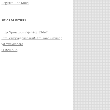
Registro-Prin Movil
SITIOS DE INTERÉS
http://prezi.com/xjvh9dj_83-h/?
utm_campaign=share&utm_medium=cop
y&rc=ex0share
SERVIFAPA