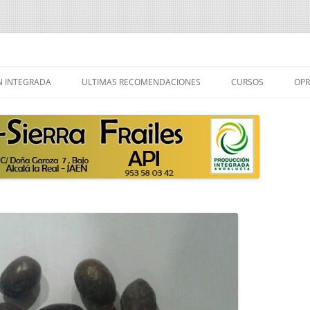
ailes
Saltar
al
 INTEGRADA
ULTIMAS RECOMENDACIONES
CURSOS
OPR
contenido
 PRODUCCION
R PRODUCCION