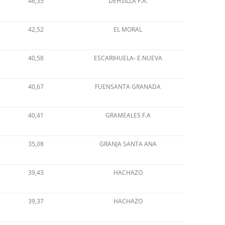
46,35
DEHSILLA F.A.
42,52
EL MORAL
40,58
ESCARIHUELA- E.NUEVA
40,67
FUENSANTA GRANADA
40,41
GRAMEALES F.A
35,08
GRANJA SANTA ANA
39,43
HACHAZO
39,37
HACHAZO