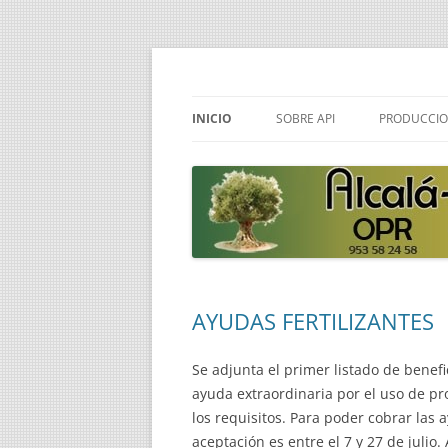
Sitio Web API Alcala -Sierra Frailes
API Alcala -Sierra Fr
INICIO
SOBRE API
PRODUCCIO
QUE ES API
QUE ES LA
INTEGRAD
QUE HACEMOS
COMO HAC
COMO ASOCIARSE
INTEGRAD
AYUDAS FERTILIZANTES
Se adjunta el primer listado de benefi
ayuda extraordinaria por el uso de pro
los requisitos. Para poder cobrar las 
aceptación es entre el 7 y 27 de julio.