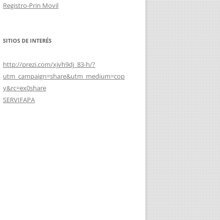
Registro-Prin Movil
SITIOS DE INTERÉS
http://prezi.com/xjvh9dj_83-h/?
utm_campaign=share&utm_medium=cop
y&rc=ex0share
SERVIFAPA