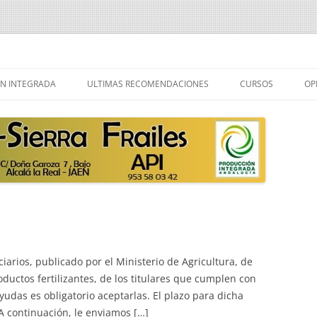
ailes
Saltar
al
N INTEGRADA
ULTIMAS RECOMENDACIONES
CURSOS
OP
contenido
 PRODUCCION
A
ER PRODUCCION
A
ciarios, publicado por el Ministerio de Agricultura, de
ductos fertilizantes, de los titulares que cumplen con
ayudas es obligatorio aceptarlas. El plazo para dicha
 A continuación, le enviamos […]