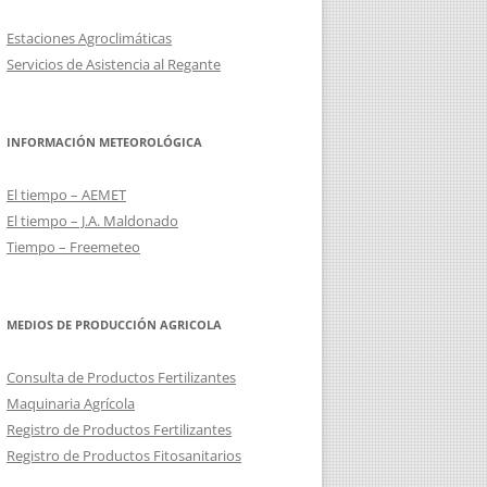
DE EXPLOTACIONES DEL OLIVAR
Estaciones Agroclimáticas
Servicios de Asistencia al Regante
MANEJO DEL SUELO CON
CUBIERTA VEGETAL Y MEDIDAS
AGROAMBIENTE Y CLIMA
INFORMACIÓN METEOROLÓGICA
IMPORTANCIA DE LAS
CERTIFICACIONES PARA LA
El tiempo – AEMET
COMERCIALIZACIÓN
El tiempo – J.A. Maldonado
Tiempo – Freemeteo
PRODUCCIÓN INTEGRADA EN
ALMAZARA
MEDIOS DE PRODUCCIÓN AGRICOLA
REQUISITOS EXIGIBLES POR
COMERCIALIZADORAS DE ACEITE A
Consulta de Productos Fertilizantes
LAS ALMAZARAS
Maquinaria Agrícola
Registro de Productos Fertilizantes
CALIBRACIÓN E INSPECCIÓN DE
Registro de Productos Fitosanitarios
EQUIPOS DE APLICACIÓN DE
FITOSANITARIOS