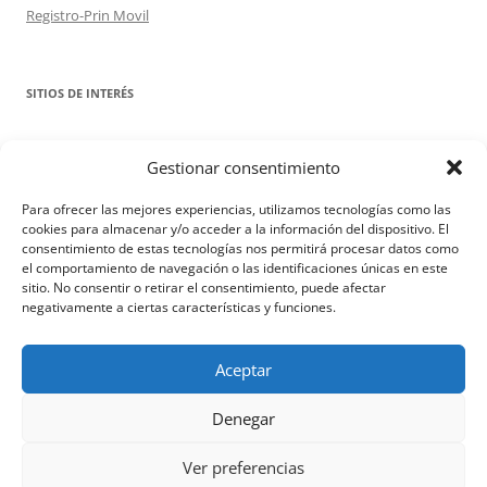
Registro-Prin Movil
SITIOS DE INTERÉS
http://prezi.com/xjvh9dj_83-h/?
Gestionar consentimiento
utm_campaign=share&utm_medium=copy&rc=ex0share
SERVIFAPA
Para ofrecer las mejores experiencias, utilizamos tecnologías como las
cookies para almacenar y/o acceder a la información del dispositivo. El
consentimiento de estas tecnologías nos permitirá procesar datos como
el comportamiento de navegación o las identificaciones únicas en este
sitio. No consentir o retirar el consentimiento, puede afectar
negativamente a ciertas características y funciones.
POLÍTICA DE PRIVACIDAD DE DATOS.
Funciona gracias a WordPress
Aceptar
Denegar
Ver preferencias