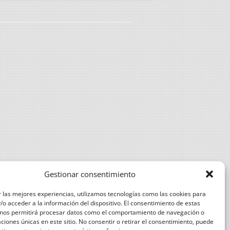
DE EXPLOTACIONES DEL OLIVAR
MANEJO DEL SUELO CON
CUBIERTA VEGETAL Y MEDIDAS
AGROAMBIENTE Y CLIMA
IMPORTANCIA DE LAS
CERTIFICACIONES PARA LA
COMERCIALIZACIÓN
PRODUCCIÓN INTEGRADA EN
ALMAZARA
REQUISITOS EXIGIBLES POR
COMERCIALIZADORAS DE ACEITE A
Gestionar consentimiento
LAS ALMAZARAS
 las mejores experiencias, utilizamos tecnologías como las cookies para
CALIBRACIÓN E INSPECCIÓN DE
o acceder a la información del dispositivo. El consentimiento de estas
 nos permitirá procesar datos como el comportamiento de navegación o
EQUIPOS DE APLICACIÓN DE
caciones únicas en este sitio. No consentir o retirar el consentimiento, puede
FITOSANITARIOS