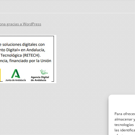
ona gracias a WordPress
Para ofrecer
almacenar y/
tecnologías
las identifi