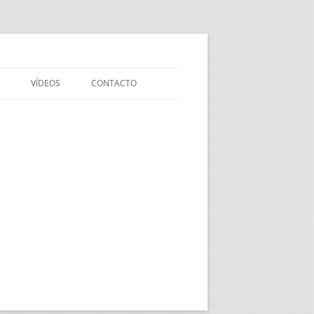
VÍDEOS
CONTACTO
VÍDEO DE PRESENTACIÓN DE
NUESTRA API
EXPERIENCIAS
MEDIOAMBIENTALES EN EL
OLIVAR
OLIVAR SOSTENIBLE
NOVEDADES EN SANIDAD
VEGETAL DEL OLIVAR
NUEVA NORMATIVA Y
MODIFICACIONES EN EL SEGURO