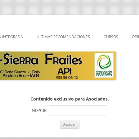
ailes
Saltar
al
 INTEGRADA
ULTIMAS RECOMENDACIONES
CURSOS
OPR
contenido
 PRODUCCION
R PRODUCCION
Contenido exclusivo para Asociados.
NIF/CIF: