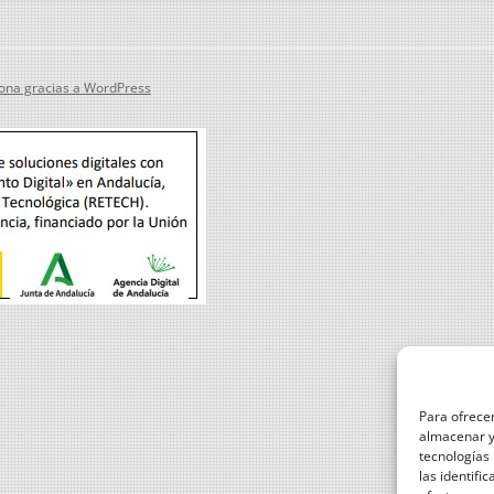
ona gracias a WordPress
Para ofrecer
almacenar y/
tecnologías
las identifi