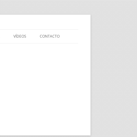
VÍDEOS
CONTACTO
VÍDEO DE PRESENTACIÓN DE
NUESTRA API
EXPERIENCIAS
MEDIOAMBIENTALES EN EL
OLIVAR
OLIVAR SOSTENIBLE
NOVEDADES EN SANIDAD
VEGETAL DEL OLIVAR
NUEVA NORMATIVA Y
MODIFICACIONES EN EL SEGURO