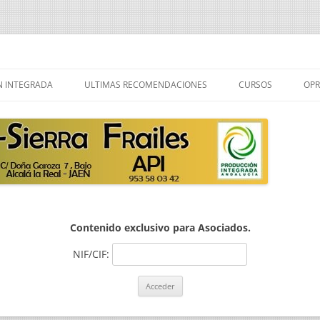
ailes
Saltar
al
 INTEGRADA
ULTIMAS RECOMENDACIONES
CURSOS
OPR
contenido
 PRODUCCION
R PRODUCCION
Contenido exclusivo para Asociados.
NIF/CIF: