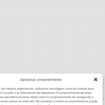
DE EXPLOTACIONES DEL OLIVAR
MANEJO DEL SUELO CON
CUBIERTA VEGETAL Y MEDIDAS
AGROAMBIENTE Y CLIMA
IMPORTANCIA DE LAS
CERTIFICACIONES PARA LA
COMERCIALIZACIÓN
PRODUCCIÓN INTEGRADA EN
ALMAZARA
REQUISITOS EXIGIBLES POR
COMERCIALIZADORAS DE ACEITE A
Gestionar consentimiento
LAS ALMAZARAS
 las mejores experiencias, utilizamos tecnologías como las cookies para
CALIBRACIÓN E INSPECCIÓN DE
o acceder a la información del dispositivo. El consentimiento de estas
 nos permitirá procesar datos como el comportamiento de navegación o
EQUIPOS DE APLICACIÓN DE
caciones únicas en este sitio. No consentir o retirar el consentimiento, puede
FITOSANITARIOS