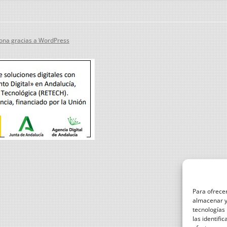
ona gracias a WordPress
Para ofrecer
almacenar y/
tecnologías
las identifi