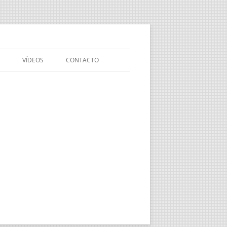
VÍDEOS
CONTACTO
VÍDEO DE PRESENTACIÓN DE
NUESTRA API
EXPERIENCIAS
MEDIOAMBIENTALES EN EL
OLIVAR
OLIVAR SOSTENIBLE
NOVEDADES EN SANIDAD
VEGETAL DEL OLIVAR
NUEVA NORMATIVA Y
MODIFICACIONES EN EL SEGURO