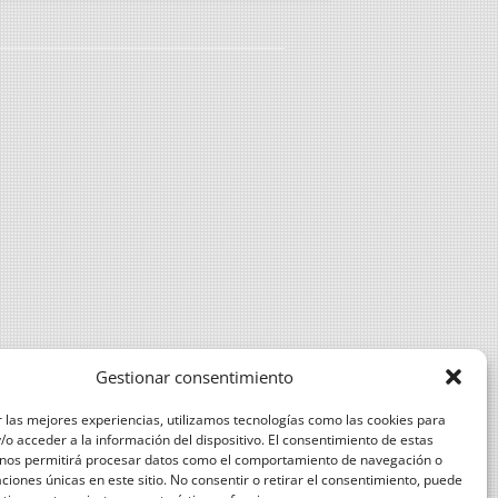
DE EXPLOTACIONES DEL OLIVAR
MANEJO DEL SUELO CON
CUBIERTA VEGETAL Y MEDIDAS
AGROAMBIENTE Y CLIMA
IMPORTANCIA DE LAS
CERTIFICACIONES PARA LA
COMERCIALIZACIÓN
PRODUCCIÓN INTEGRADA EN
ALMAZARA
REQUISITOS EXIGIBLES POR
COMERCIALIZADORAS DE ACEITE A
Gestionar consentimiento
LAS ALMAZARAS
 las mejores experiencias, utilizamos tecnologías como las cookies para
CALIBRACIÓN E INSPECCIÓN DE
o acceder a la información del dispositivo. El consentimiento de estas
 nos permitirá procesar datos como el comportamiento de navegación o
EQUIPOS DE APLICACIÓN DE
caciones únicas en este sitio. No consentir o retirar el consentimiento, puede
FITOSANITARIOS