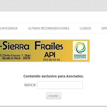
ailes
Saltar
al
 INTEGRADA
ULTIMAS RECOMENDACIONES
CURSOS
OPR
contenido
 PRODUCCION
R PRODUCCION
Contenido exclusivo para Asociados.
NIF/CIF: