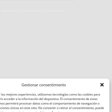
DE EXPLOTACIONES DEL OLIVAR
MANEJO DEL SUELO CON
CUBIERTA VEGETAL Y MEDIDAS
AGROAMBIENTE Y CLIMA
IMPORTANCIA DE LAS
CERTIFICACIONES PARA LA
COMERCIALIZACIÓN
PRODUCCIÓN INTEGRADA EN
ALMAZARA
REQUISITOS EXIGIBLES POR
COMERCIALIZADORAS DE ACEITE A
Gestionar consentimiento
LAS ALMAZARAS
 las mejores experiencias, utilizamos tecnologías como las cookies para
CALIBRACIÓN E INSPECCIÓN DE
o acceder a la información del dispositivo. El consentimiento de estas
 nos permitirá procesar datos como el comportamiento de navegación o
EQUIPOS DE APLICACIÓN DE
caciones únicas en este sitio. No consentir o retirar el consentimiento, puede
FITOSANITARIOS