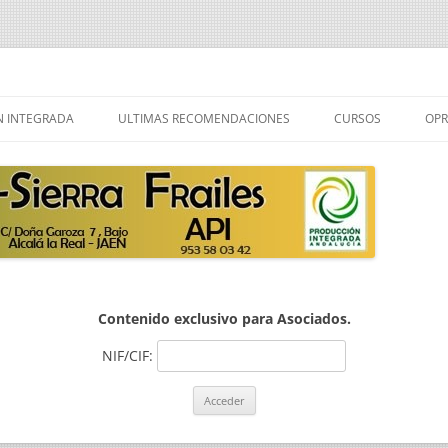
ailes
Saltar
al
 INTEGRADA
ULTIMAS RECOMENDACIONES
CURSOS
OPR
contenido
 PRODUCCION
R PRODUCCION
Contenido exclusivo para Asociados.
NIF/CIF: