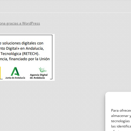
ona gracias a WordPress
Para ofrecer
almacenar y/
tecnologías
las identifi