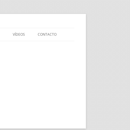
VÍDEOS
CONTACTO
VÍDEO DE PRESENTACIÓN DE
NUESTRA API
EXPERIENCIAS
MEDIOAMBIENTALES EN EL
OLIVAR
OLIVAR SOSTENIBLE
NOVEDADES EN SANIDAD
VEGETAL DEL OLIVAR
NUEVA NORMATIVA Y
MODIFICACIONES EN EL SEGURO